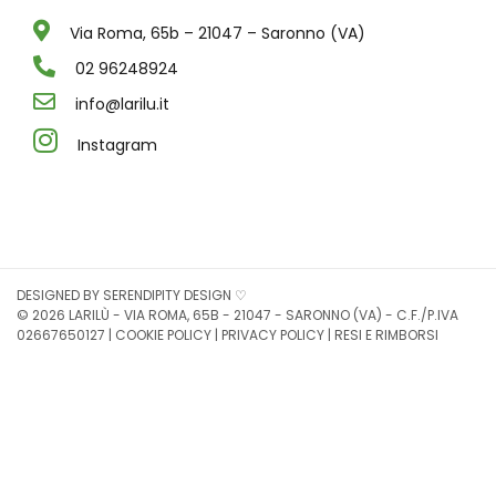
Via Roma, 65b – 21047 – Saronno (VA)
02 96248924
info@larilu.it
Instagram
DESIGNED BY
SERENDIPITY DESIGN
♡
© 2026 LARILÙ - VIA ROMA, 65B - 21047 - SARONNO (VA) - C.F./P.IVA
02667650127 |
COOKIE POLICY
|
PRIVACY POLICY
|
RESI E RIMBORSI