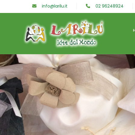
info@larilu.it
02 96248924