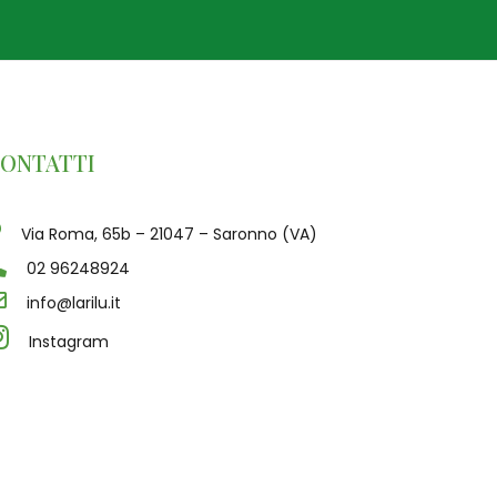
ONTATTI
Via Roma, 65b – 21047 – Saronno (VA)
02 96248924
info@larilu.it
Instagram